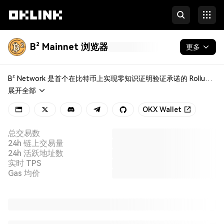
B² Mainnet 浏览器
更多
区块链
B² Network 是首个在比特币上实现零知识证明验证承诺的 Rollup 解决方案。作为 Layer 2 解决方案，其致力于提升交易速度和扩展应用场景，同时利用比特币强大的共识机制来确保安全性。
展开全部
代币 & NFT
OKX Wallet
开发者
总交易数
更多
24h 链上交易量
24h 活跃地址数
实时 TPS
Gas 均价